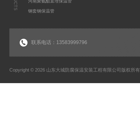
河南聚氨酯直埋保温管
钢套钢保温管
聚乙烯夹克管
黑黄夹克管
安徽聚氨酯直埋保温管
联系电话：13583999796
Copyright © 2026 山东大城防腐保温安装工程有限公司版权