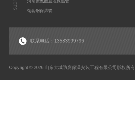
河南聚氨酯直埋保温管
钢套钢保温管
聚乙烯夹克管
黑黄夹克管
安徽聚氨酯直埋保温管
联系电话：13583999796
Copyright © 2026 山东大城防腐保温安装工程有限公司版权