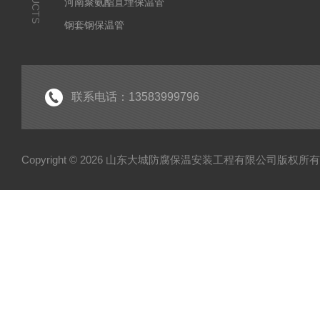
河南聚氨酯直埋保温管
钢套钢保温管
聚乙烯夹克管
黑黄夹克管
安徽聚氨酯直埋保温管
联系电话：13583999796
Copyright © 2026 山东大城防腐保温安装工程有限公司版权