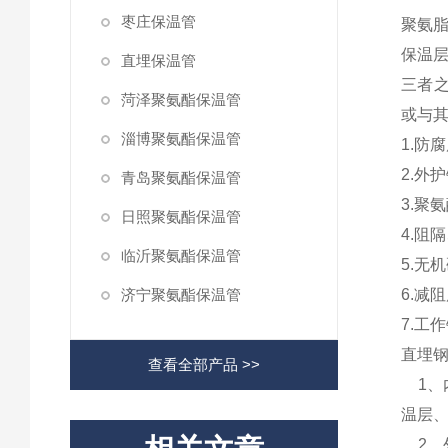
枣庄保温管
聚氨
保温
直埋保温管
三者
菏泽聚氨酯保温管
或与
淄博聚氨酯保温管
1.
防腐
2.
外护
青岛聚氨酯保温管
3.
聚氨
日照聚氨酯保温管
4.
阻隔
临沂聚氨酯保温管
5.
无机
济宁聚氨酯保温管
6.
减阻
7.
工作
直埋
查看全部产品 >>
1
、
温层
2、