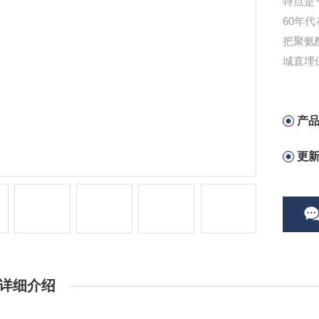
特点是
60年
把聚氨
城直埋
产
更
详细介绍