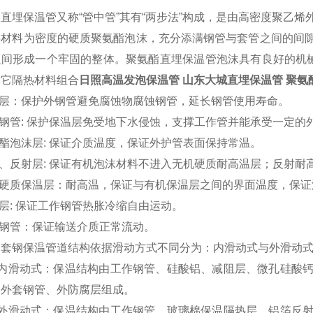
脂直埋保温管又称
“管中管”其有“两步法”构成，是由高密度聚乙
层材料为密度
的硬质聚氨酯泡沫，充分添满钢管与套管之间的间
之间形成一个牢固的整体。聚氨酯直埋保温管泡沫具有良好的机
其它隔热材料组合
日照高温发泡保温管
山东大城直埋保温管 聚氨
层：保护外钢管避免腐蚀物腐蚀钢管，延长钢管使用寿命。
钢管
:
保护保温层免受地下水侵蚀，支撑工作管并能承受一定的
酯泡沫层
:
保证介质温度，保证外护管表面保持常温。
、反射层
:
保证有机泡沫材料不进入无机硬质耐高温层；反射耐
硬质保温层：耐高温，保证与有机保温层之间的界面温度，保证
层
:
保证工作钢管热胀冷缩自由运动。
钢管：保证输送介质正常流动。
钢套钢保温管道结构依据滑动方式不同分为：内滑动式与外滑动
内滑动式：保温结构由工作钢管、硅酸铝、减阻层、微孔硅酸
、外套钢管、外防腐层组成。
外滑动式：保温结构由工作钢管、玻璃棉保温隔热层、铝箔反射