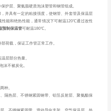
烯外保护层、聚氨脂硬质泡沫塑管和钢管组成。
隙，并具有一定的粘接强度，使钢管、外套管及保温层
械性能和绝热性能，通常情况下可耐温
120℃通过改性
酯预制保温管
可耐温180
℃。
外部荷载，保证工作管正常工作。
高温层部分热量。
泡沫不被炭化。
式两种。
钙、隔热层、不锈钢紧固钢带、铝箔反射层、聚氨酯保
层、不锈钢紧固带、滑动导向支架、空气保温层、外