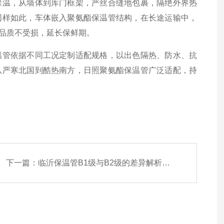
温，从墙体到库门框架，严丝合缝地包裹，隔绝外界热
同样如此，车体嵌入聚氨酯保温管结构，在长途运输中，
品质不受损，延长保鲜期。
管依据不同工况定制适配规格，以出色隔热、防水、抗
从严寒北国到酷热南方，日照聚氨酯保温管广泛适配，持
下一篇：
临沂保温管B1级与B2级的差异解析与应用考量