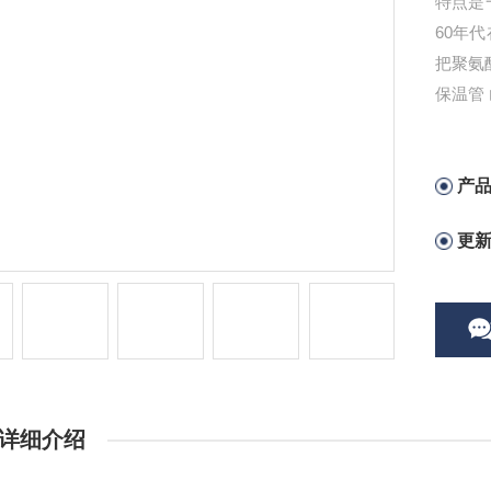
特点是
60年
把聚氨
保温管
产
更
详细介绍