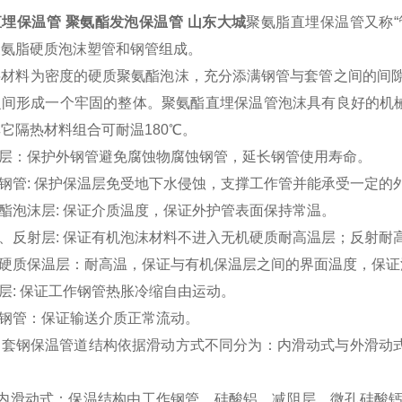
直埋保温管
聚氨酯发泡保温管 山东大城
聚氨脂直埋保温管又称“
聚氨脂硬质泡沫塑管和钢管组成。
层材料为密度
的硬质聚氨酯泡沫，充分添满钢管与套管之间的间
之间形成一个牢固的整体。聚氨酯直埋保温管泡沫具有良好的机
其它隔热材料组合可耐温
180
℃。
层：保护外钢管避免腐蚀物腐蚀钢管，延长钢管使用寿命。
钢管
:
保护保温层免受地下水侵蚀，支撑工作管并能承受一定的
酯泡沫层
:
保证介质温度，保证外护管表面保持常温。
、反射层
:
保证有机泡沫材料不进入无机硬质耐高温层；反射耐
硬质保温层：耐高温，保证与有机保温层之间的界面温度，保证
层
:
保证工作钢管热胀冷缩自由运动。
钢管：保证输送介质正常流动。
钢套钢保温管道结构依据滑动方式不同分为：内滑动式与外滑动
内滑动式：保温结构由工作钢管、硅酸铝、减阻层、微孔硅酸