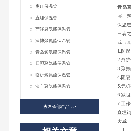
枣庄保温管
青岛
层、
直埋保温管
保温
菏泽聚氨酯保温管
三者
淄博聚氨酯保温管
或与
1.
防腐
青岛聚氨酯保温管
2.
外护
日照聚氨酯保温管
3.
聚氨
临沂聚氨酯保温管
4.
阻隔
济宁聚氨酯保温管
5.
无机
6.
减阻
7.
工作
查看全部产品 >>
直埋
大城
1
、