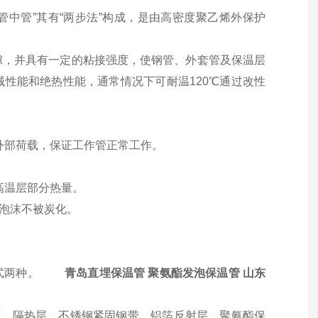
管中管”其有“两步法”构成，是由高密度聚乙烯外保护
隙，并具有一定的粘接强度，使钢管、外套管及保温层
械性能和绝热性能，通常情况下可耐温
120
℃通过改性
外部荷载，保证工作管正常工作。
高温层部分热量。
泡沫不被炭化。
式两种。
青岛直埋保温管
聚氨酯发泡保温管 山东
钙、隔热层、不锈钢紧固钢带、铝箔反射层、聚氨酯保