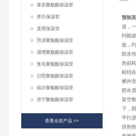
泰安聚氨酯保温管
枣庄保温管
预制直
道，一
直埋保温管
约能源
菏泽聚氨酯保温管
低，约
淄博聚氨酯保温管
防水
热损耗
青岛聚氨酯保温管
粘结
日照聚氨酯保温管
烯外
临沂聚氨酯保温管
部水
济宁聚氨酯保温管
架空敷
下，因
平行进
查看全部产品 >>
供热
有效的