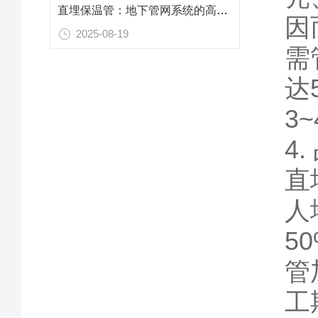
直埋保温管：地下管网系统的高效敷设解决方案
因
2025-08-19
需
达
3
4
直
人
5
管
工