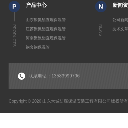
产品中心
新闻
P
N
山东聚氨酯直埋保温管
公司新
PRODUCTS
NEWS
江苏聚氨酯直埋保温管
技术文
河南聚氨酯直埋保温管
钢套钢保温管
聚乙烯夹克管
黑黄夹克管
安徽聚氨酯直埋保温管
联系电话：13583999796
Copyright © 2026 山东大城防腐保温安装工程有限公司版权