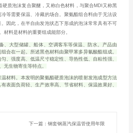
酯硬质泡沫复合聚醚，又称白色材料，与聚合MDI又称黑
制冷等需要保温、冷藏的场合。聚氨酯组合料由于无法设
果。因此，在半自由发泡状态下形成的泡沫常常具有不可
。材料是材料的
重要组成能部分。
备、大型储罐、船体、空调客车等保温、防水。产品由
剂组合在一起。所述黑色材料由聚甲苯多异氰酸酯组成。
均匀、强度高、低温尺寸稳定性、导热性低、自粘性强、
、无生物寄生等特点。
保温材料。本发明的聚氨酯硬质泡沫的喷射发泡成型方法
具有表面负荷轻、生产效率高、节省材料、保温效果好、
下一篇：
钢套钢蒸汽保温管使用年限