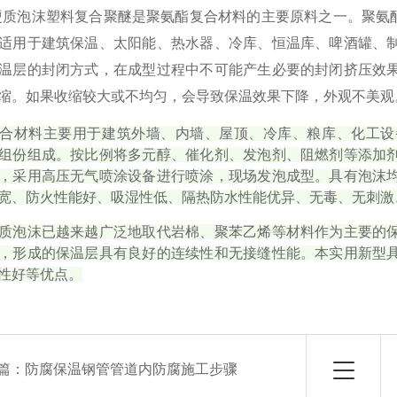
硬质泡沫塑料复合聚醚是聚氨酯复合材料的主要原料之一。聚氨
适用于建筑保温、太阳能、热水器、冷库、恒温库、啤酒罐、
温层的封闭方式，在成型过程中不可能产生必要的封闭挤压效
缩。如果收缩较大或不均匀，会导致保温效果下降，外观不美观
合材料主要用于建筑外墙、内墙、屋顶、冷库、粮库、化工设
组份组成。按比例将多元醇、催化剂、发泡剂、阻燃剂等添加
，采用高压无气喷涂设备进行喷涂，现场发泡成型。具有泡沫
宽、防火性能好、吸湿性低、隔热防水性能优异、无毒、无刺激
质泡沫已越来越广泛地取代岩棉、聚苯乙烯等材料作为主要的
，形成的保温层具有良好的连续性和无接缝性能。本实用新型
性好等优点。
篇：
防腐保温钢管管道内防腐施工步骤