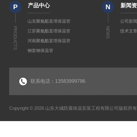
产品中心
新闻
P
N
山东聚氨酯直埋保温管
公司新
PRODUCTS
NEWS
江苏聚氨酯直埋保温管
技术文
河南聚氨酯直埋保温管
钢套钢保温管
聚乙烯夹克管
黑黄夹克管
安徽聚氨酯直埋保温管
联系电话：13583999796
Copyright © 2026 山东大城防腐保温安装工程有限公司版权