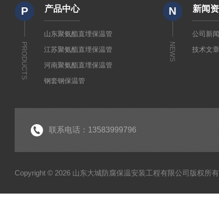
产品中心
新闻
P
N
山东聚氨酯直埋保温管
公司新
PRODUCTS
NEWS
江苏聚氨酯直埋保温管
技术文
河南聚氨酯直埋保温管
钢套钢保温管
聚乙烯夹克管
黑黄夹克管
安徽聚氨酯直埋保温管
联系电话：13583999796
Copyright © 2026 山东大城防腐保温安装工程有限公司版权