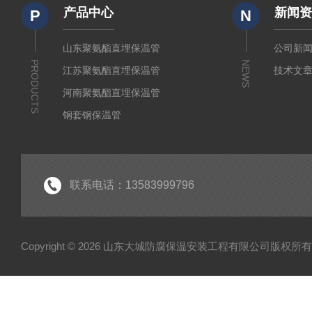
产品中心
新闻
P
N
山东聚氨酯直埋保温管
公司新
PRODUCTS
NEWS
江苏聚氨酯直埋保温管
技术文
河南聚氨酯直埋保温管
钢套钢保温管
聚乙烯夹克管
黑黄夹克管
安徽聚氨酯直埋保温管
联系电话：13583999796
Copyright © 2026 山东大城防腐保温安装工程有限公司版权