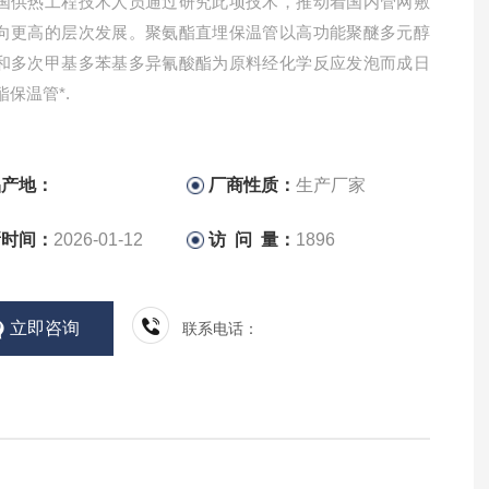
国供热工程技术人员通过研究此项技术，推动着国内管网敷
向更高的层次发展。聚氨酯直埋保温管以高功能聚醚多元醇
和多次甲基多苯基多异氰酸酯为原料经化学反应发泡而成日
保温管*.
品产地：
厂商性质：
生产厂家
新时间：
2026-01-12
访 问 量：
1896
立即咨询
联系电话：