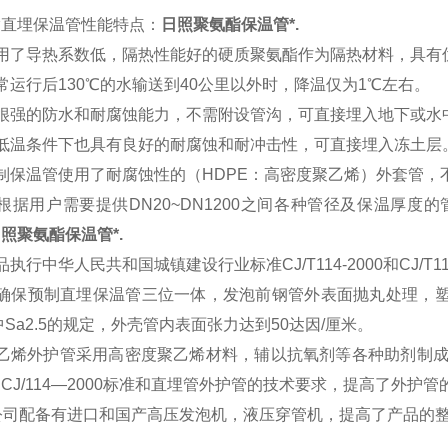
酯直埋保温管性能特点：
日照聚氨酯保温管*.
使用了导热系数低，隔热性能好的硬质聚氨酯作为隔热材料，具有
常运行后130℃的水输送到40公里以外时，降温仅为1℃左右。
有很强的防水和耐腐蚀能力，不需附设管沟，可直接埋入地下或水
在低温条件下也具有良好的耐腐蚀和耐冲击性，可直接埋入冻土层
制保温管使用了耐腐蚀性的（HDPE：高密度聚乙烯）外套管，
根据用户需要提供DN20~DN1200之间各种管径及保温厚
照聚氨酯保温管*.
品执行中华人民共和国城镇建设行业标准CJ/T114-2000和CJ/T11
确保预制直埋保温管三位一体，发泡前钢管外表面抛丸处理，塑料管
8中Sa2.5的规定，外壳管内表面张力达到50达因/厘米。
聚乙烯外护管采用高密度聚乙烯材料，辅以抗氧剂等各种助剂制
CJ/114—2000标准和直埋管外护管的技术要求，提高了外护
公司配备有进口和国产高压发泡机，液压穿管机，
提高了产品的