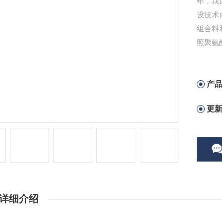
年，我
设技术
组合料
照聚氨酯
产
更
详细介绍