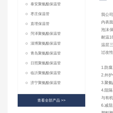
泰安聚氨酯保温管
枣庄保温管
我公
内表
直埋保温管
泡沫
菏泽聚氨酯保温管
耐温1
淄博聚氨酯保温管
温层
过改
青岛聚氨酯保温管
日照聚氨酯保温管
1.防
临沂聚氨酯保温管
2.外
济宁聚氨酯保温管
3.聚
4.阻
与有
查看全部产品 >>
6.减
塑料