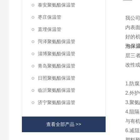
泰安聚氨酯保温管
枣庄保温管
我公
内表
直埋保温管
好的机
菏泽聚氨酯保温管
泡保
淄博聚氨酯保温管
层三
改性
青岛聚氨酯保温管
日照聚氨酯保温管
1.防
临沂聚氨酯保温管
2.外
济宁聚氨酯保温管
3.聚
4.阻
与有
查看全部产品 >>
6.减
塑料