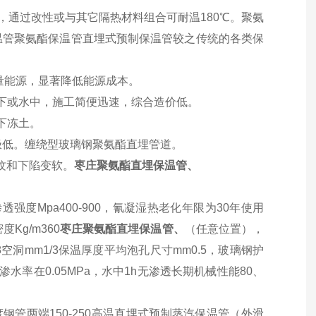
，通过改性或与其它隔热材料组合可耐温180℃。聚氨
温管聚氨酯保温管直埋式预制保温管较之传统的各类保
量能源，显著降低能源成本。
下或水中，施工简便迅速，综合造价低。
下冻土。
极低。缠绕型玻璃钢聚氨酯直埋管道。
纹和下陷变软。
枣庄聚氨酯直埋保温管、
强度Mpa400-900，氰凝湿热老化年限为30年使用
g/m360
枣庄聚氨酯直埋保温管、
（任意位置），
88空洞mm1/3保温厚度平均泡孔尺寸mm0.5，玻璃钢护
0，渗水率在0.05MPa，水中1h无渗透长期机械性能80、
钢管两端150-250高温直埋式预制蒸汽保温管（外滑