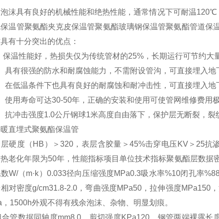
泡沫具有良好的机械性能和绝热性能，通常情况下可耐温120℃
泡保温管聚氨酯夹克皮保温管聚氨酯玻璃钢保温管聚氨酯管道保
材具有十分突出的优点：
保温性能好，热损失仅为传统管材的25%，长期运行可节约大
具有很强的防水和耐腐蚀能力，不需附设管沟，可直接埋入地
在低温条件下也具有良好的耐腐蚀和耐冲击性，可直接埋入地
使用寿命可达30-50年，正确的安装和使用可使管网维修费用
抗冲击强度1.0公斤钢球1米高度自由落下，保护层无断裂，裂
直埋式聚氨酯保温管
度（HB）＞320，表层含胶量＞45%击穿电压KV＞25抗渗透
热老化年限为50年，性能指标项目单位技术指标聚氨酯层数据密度K
数W/（m·k）0.033径向压缩强度MPa0.3吸水率%10闭孔率%
相对密度g/cm31.8-2.0，弯曲强度MPa50，拉伸强度MPa15
Pa，1500h外观不得有残余泡沫、杂物、明显划痕。
数据同轴度mm8.0，剪切强度KPa120，钢管两
端裸露长度