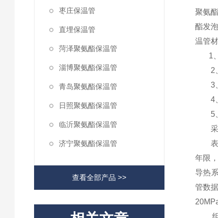
枣庄保温管
聚氨酯
酯发
直埋保温管
温管
菏泽聚氨酯保温管
1、
淄博聚氨酯保温管
2、
3、
青岛聚氨酯保温管
4、
日照聚氨酯保温管
5、
临沂聚氨酯保温管
采暖
济宁聚氨酯保温管
表层硬
年限，
导热系
查看全部产品 >>
管数据
20M
组合管