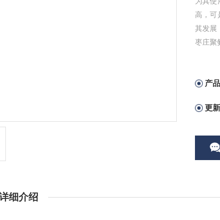
为其使
高，可
其发展
枣庄聚
产
更
详细介绍