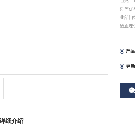
阻燃、
刺等优
业部门
酯直埋
产
更
详细介绍