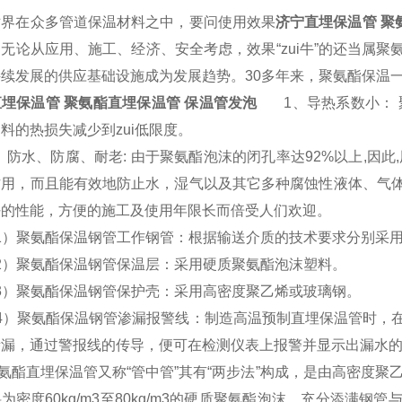
世界在众多管道保温材料之中，要问使用效果
济宁直埋保温管 聚
无论从应用、施工、经济、安全考虑，效果“zui牛”的还当属
持续发展的供应基础设施成为发展趋势。30多年来，聚氨酯保温
埋保温管 聚氨酯直埋保温管 保温管发泡
1、导热系数小： 
料的热损失减少到zui低限度。
水、防腐、耐老: 由于聚氨酯泡沫的闭孔率达92%以上,因此
作用，而且能有效地防止水，湿气以及其它多种腐蚀性液体、气
好的性能，方便的施工及使用年限长而倍受人们欢迎。
）聚氨酯保温钢管工作钢管：根据输送介质的技术要求分别采用
）聚氨酯保温钢管保温层：采用硬质聚氨酯泡沫塑料。
）聚氨酯保温钢管保护壳：采用高密度聚乙烯或玻璃钢。
）聚氨酯保温钢管渗漏报警线：制造高温预制直埋保温管时，在
渗漏，通过警报线的传导，便可在检测仪表上报警并显示出漏水
直埋保温管又称“管中管”其有“两步法”构成，是由高密度聚
为密度60kg/m3至80kg/m3的硬质聚氨酯泡沫，充分添满