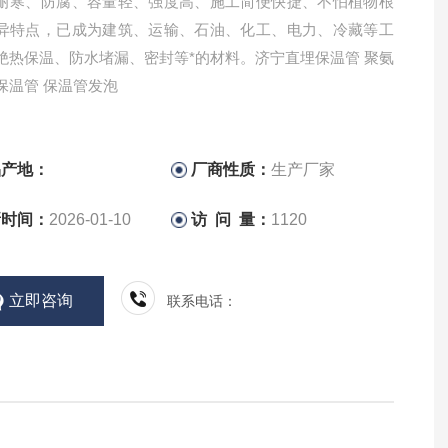
耐寒、防腐、容量轻、强度高、施工简便快捷、不怕植物根
异特点，已成为建筑、运输、石油、化工、电力、冷藏等工
绝热保温、防水堵漏、密封等*的材料。济宁直埋保温管 聚氨
保温管 保温管发泡
品产地：
厂商性质：
生产厂家
新时间：
2026-01-10
访 问 量：
1120
立即咨询
联系电话：