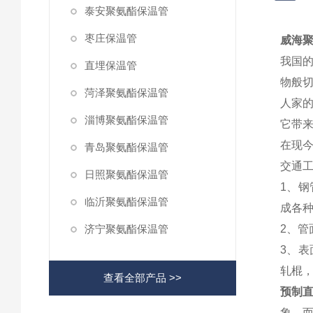
泰安聚氨酯保温管
枣庄保温管
威海聚
我国
直埋保温管
物般
菏泽聚氨酯保温管
人家
淄博聚氨酯保温管
它带
在现
青岛聚氨酯保温管
交通
日照聚氨酯保温管
1、
临沂聚氨酯保温管
成各
济宁聚氨酯保温管
2、
3、
轧棍
查看全部产品 >>
预制直
象，