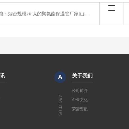
篇：
烟台规模zui大的聚氨酯保温管厂家|山东大城
资讯
关于我们
A
闻
公司简介
ABOUT US
章
企业文化
荣营资质