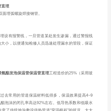
管直埋
双面埋弧螺旋焊接钢管。
，埋设有报警线，一旦管道某处发生渗漏，通过警报线
的大小，以便通知检修人员迅速处理漏水的管段，保证
聚氨酯发泡保温管保温管直埋
工程造价的25%（采用玻
，比其他过去常用的管道保温材料低得多，保温效果提高4~9
氨酯泡沫的闭孔率高达92%左右。低导热系数和低吸水
变了传统地沟敷设供热管道“穿湿棉袄”的状况，大大