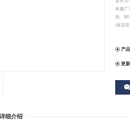
直作为
来越广
热、制
\保温
产
更
详细介绍