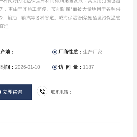
一种良好的绝热保温材料而得到迅速发展，其应用范围也越
泛，更由于其施工简便、节能防腐*而被大量地用于各种供
冷、输油、输汽等各种管道。威海保温管|聚氨酯发泡保温管
管直埋
品产地：
厂商性质：
生产厂家
新时间：
2026-01-10
访 问 量：
1187
立即咨询
联系电话：