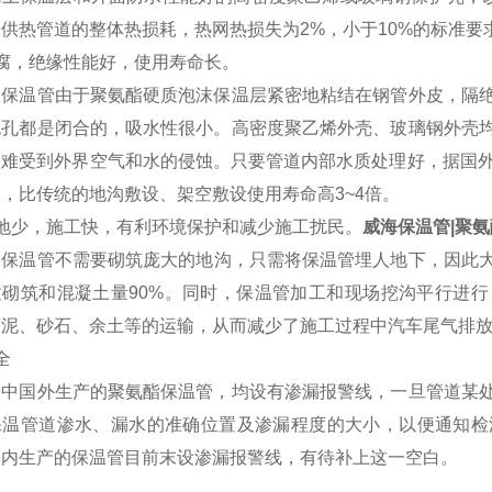
供热管道的整体热损耗，热网热损失为2%，小于10%的标准要
腐，绝缘性能好，使用寿命长。
酯保温管由于聚氨酯硬质泡沫保温层紧密地粘结在钢管外皮，隔
泡孔都是闭合的，吸水性很小。高密度聚乙烯外壳、玻璃钢外壳
很难受到外界空气和水的侵蚀。只要管道内部水质处理好，据国外
，比传统的地沟敷设、架空敷设使用寿命高3~4倍。
占地少，施工快，有利环境保护和减少施工扰民。
威海保温管|聚
酯保温管不需要砌筑庞大的地沟，只需将保温管埋人地下，因此大
建砌筑和混凝土量90%。同时，保温管加工和现场挖沟平行进
水泥、砂石、余土等的运输，从而减少了施工过程中汽车尾气排
全
除中国外生产的聚氨酯保温管，均设有渗漏报警线，一旦管道某
保温管道渗水、漏水的准确位置及渗漏程度的大小，以便通知检
国内生产的保温管目前末设渗漏报警线，有待补上这一空白。