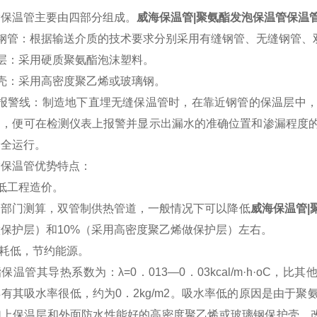
酯保温管主要由四部分组成。
威海保温管|聚氨酯发泡保温管保温
作钢管：根据输送介质的技术要求分别采用有缝钢管、无缝钢管、
层：采用硬质聚氨酯泡沫塑料。
壳：采用高密度聚乙烯或玻璃钢。
漏报警线：制造地下直埋无缝保温管时，在靠近钢管的保温层中
导，便可在检测仪表上报警并显示出漏水的准确位置和渗漏程度
安全运行。
酯保温管优势特点：
低工程造价。
关部门测算，双管制供热管道，一般情况下可以降低
威海保温管|
保护层）和10%（采用高密度聚乙烯做保护层）左右。
损耗低，节约能源。
保温管其导热系数为：λ=0．013—0．03kcal/m·h·oC
有其吸水率很低，约为0．2kg/m2。吸水率低的原因是由于聚
加上保温层和外面防水性能好的高密度聚乙烯或玻璃钢保护壳，改