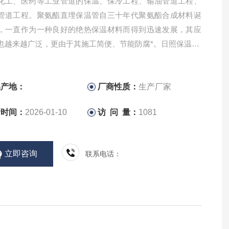
化工、医药等工业管道的保温、保冷工程、输油管道工程、
管道工程。聚氨酯直埋保温管自三十年代聚氨酯合成材料诞
，一直作为一种良好的绝热保温材料而得到迅速发展，其应
也越来越广泛，更由于其施工简便、节能防腐*。日照保温管|
直埋保温管|聚氨酯直埋保温管|山东大城
品产地：
厂商性质：
生产厂家
新时间：
2026-01-10
访 问 量：
1081
立即咨询
联系电话：