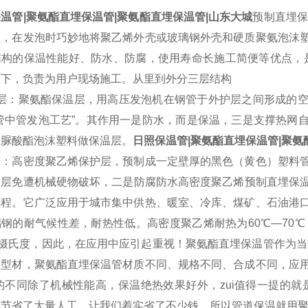
温管|聚氨酯直埋保温管|聚氨酯直埋保温管|山东大城
预制直埋保
性，在发泡时巧妙地将聚乙烯外壳或玻璃钢外壳和硬质聚氨泡沫
结构的保温性能好、防水、防腐，使用寿命长施工简便等优点，
提下，负责为用户现场施工。从里到外分三层结构
层：聚氨酯保温层，用高压发泡机在钢管于外护层之间形成的空
管中管发泡工艺”。其作用一是防水，而是保温，三是支撑热网自重
基脲酸酯泡沫塑料做保温层。
日照保温管|聚氨酯直埋保温管|聚氨
层：高密度聚乙烯保护层，预制成一定壁厚的黑色（黄色）塑料
层免遭机械硬物破坏，二是防腐防水高密度聚乙烯预制直埋保温管
工程。它广泛应用于城市集中供热、暖室、冷库、煤矿、石油港
钢的耐气候性差，耐热性低。高密度聚乙烯耐热为60℃—70℃
0摄氏度，因此，在应用中应引起重视！
聚氨酯直埋保温管作为当
温型材，聚氨酯直埋保温管材质不同、规格不同、合成不同，应
大的不同除了机械性能高，保温绝热效果好外，zui值得一提的就
也节省了大量人工，让我们着实省了不少钱。所以管道保温就用