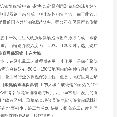
温管简称“管中管”或“夹克管”是利用聚氨酯泡沫良好的
塑料以及钢管结合成一整体结构的复合管。由于此管比
是目前国内外*的的保温材料。我公司在保障产品质量
腔中一次性注入硬质聚氨酯泡沫塑料原液而成。即俗
。当输送介质温度为：-50℃—120℃时，选用硬质
酯直埋保温管|山东大城
管材，在经电晕工艺处理后备用。其作用一是保护聚氨
适合输送在-50℃—150℃范围内的各种介质的保温
口、化工等行业的保温保冷工程。但是，高密度聚乙烯
，
|聚氨酯直埋保温管|山东大城
而玻璃钢的耐热为100
今世界各节能管道输送与应用，、zui常用、爱用的管
用也略有区别。聚氨酯直埋保温管与其它管道保暖材料
是占地面积少，施工简单zui快捷，提高施工进度的同
聚氨酯直埋保温管，经济理想！