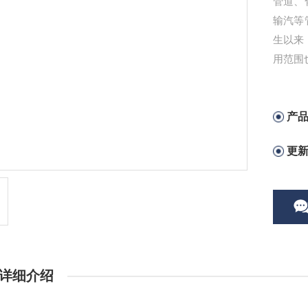
管道、
输汽等
生以来
用范围
聚氨酯
产
更
详细介绍