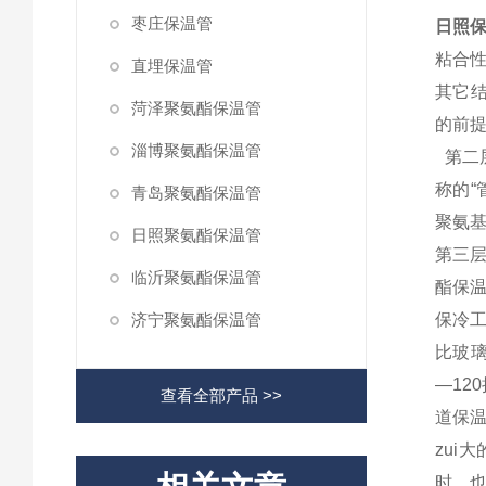
枣庄保温管
日照保
粘合
直埋保温管
其它
菏泽聚氨酯保温管
的前
淄博聚氨酯保温管
第二
称的“
青岛聚氨酯保温管
聚氨
日照聚氨酯保温管
第三
临沂聚氨酯保温管
酯保温
济宁聚氨酯保温管
保冷
比玻璃
—12
查看全部产品 >>
道保
zui
时，