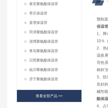
泰安聚氨酯保温管
枣庄保温管
预制直
直埋保温管
保温
菏泽聚氨酯保温管
1、
10％
淄博聚氨酯保温管
2、热
青岛聚氨酯保温管
温效果
日照聚氨酯保温管
导热
临沂聚氨酯保温管
棉袄”
3、
济宁聚氨酯保温管
良好
械性
查看全部产品 >>
酯保
4、