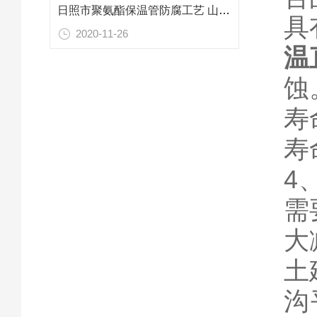
日照市聚氨酯保温管防腐工艺 山东专业防腐保温材料
具
2020-11-26
温
蚀
寿
寿
4
需
大
土
沟