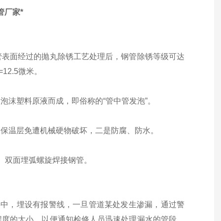
管厂家*
管表面经过的抛丸除锈工艺处理后，钢管除锈等级可达
=12.5微米。
泡沫塑料原液而成，即俗称的“管中管发泡”。
酯保温层免遭机械硬物破坏，二是防腐、防水。
、双面埋弧螺旋焊接钢管。
层中，埋设有报警线，一旦管道某处发生渗漏，通过警
程度的大小，以便通知检修人员迅速处理漏水的管段，