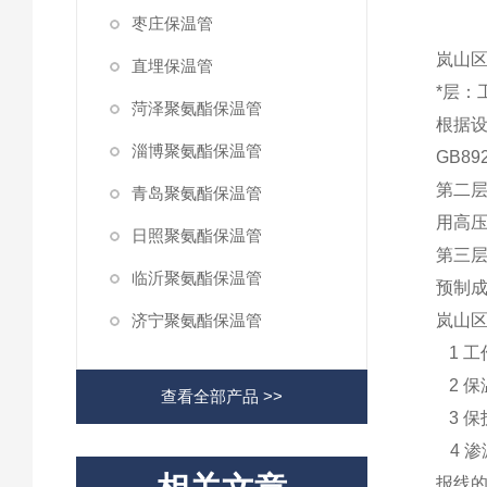
枣庄保温管
岚山
直埋保温管
*层：
菏泽聚氨酯保温管
根据
淄博聚氨酯保温管
GB89
第二
青岛聚氨酯保温管
用高
日照聚氨酯保温管
第三
临沂聚氨酯保温管
预制
济宁聚氨酯保温管
岚山
1 
2 
查看全部产品 >>
3 
4 
报线