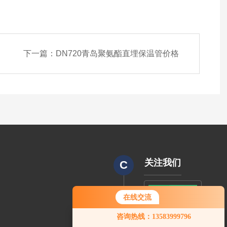
下一篇：
DN720青岛聚氨酯直埋保温管价格
关注我们
C
在线交流
CODE
您好！欢迎前来咨询，很高兴为您
咨询热线：13583999796
服务，请问您要咨询什么问题呢？