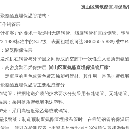
岚山区聚氨酯直埋保温
区聚氨酯直埋保温管结构：
工作钢管层
设计和客户的要求一般选用无缝钢管、螺旋钢管和直缝钢管。钢
23-1988标准中的Sa2级，表面粗糙度可达GB6060.5-88标准中R
层：聚氨酯保温层
压发泡机在钢管与外护层之间形成的空腔中一次性注入硬质聚氨酯
层：高密度聚乙烯保护层
岚山区聚氨酯直埋保温管厂家*
成一定壁厚的黑色或黄色聚乙烯塑料管材。其作用一是保护聚氨
区聚氨酯直埋保温管
主要组成部分
工作钢管：根据输送介质的技术要求分别采用有缝钢管、无缝钢管
保温层：采用硬质聚氨酯泡沫塑料。
保护壳：采用高密度聚乙烯或玻璃钢。
渗漏报警线：制造预制聚氨酯直埋保温管时，在靠近钢管的保温
的传导，便可在检测仪表上报警并显示出漏水的准确位置和渗漏