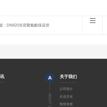
篇：
DN820东营聚氨酯保温管
资讯
关于我们
A
闻
公司简介
ABOUT US
章
企业文化
荣营资质