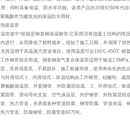
用，同时具备保温、防水等功能。该类产品自20世纪60年代
把聚氨酯作为建筑业的保温防水用材。
发泡保温管
保温管道中*的就是钢套钢保温钢管,它采用没有混凝土结构的情
管内进行，从而降低了材料成本，缩短了施工日期，并保障了供
尤其适用于高温蒸汽管道项目。使用温度可达150℃-450℃ 
工作钢管组合而成。钢套钢蒸气复合保温管适用于输送2.5MPa
护层，具有强度高，不易损坏，施工检修简便，使用寿命长的优点
式与外滑动式 1、内滑动式：保温结构由工作钢管、硅酸铝、减
、聚氨酯保温层、外套钢管、外防腐层组成。 2、外滑动式：保
钢紧固带、滑动导向支架、空气保温层、外护钢管、外防腐层组
管道、热力管道，并承揽各种管道防腐、钢管防腐、管道保温、
热力管道、防腐钢管、防腐管道60万吨。