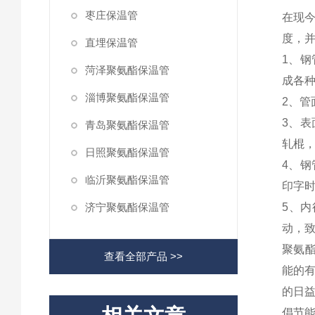
枣庄保温管
在现
度，
直埋保温管
1、
菏泽聚氨酯保温管
成各
淄博聚氨酯保温管
2、
3、
青岛聚氨酯保温管
轧棍
日照聚氨酯保温管
4、
临沂聚氨酯保温管
印字
济宁聚氨酯保温管
5、
动，
聚氨
查看全部产品 >>
能的
的日
倡节