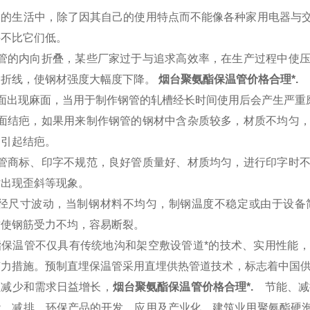
今的生活中，除了因其自己的使用特点而不能像各种家用电器与
并不比它们低。
钢管的内向折叠，某些厂家过于与追求高效率，在生产过程中使
种折线，使钢材强度大幅度下降。
烟台聚氨酯保温管价格合理*.
管面出现麻面，当用于制作钢管的轧槽经长时间使用后会产生
表面结疤，如果用来制作钢管的钢材中含杂质较多，材质不均匀
，引起结疤。
钢管商标、印字不规范，良好管质量好、材质均匀，进行印字时
时出现歪斜等现象。
内径尺寸波动，当制钢材料不均匀，制钢温度不稳定或由于设备
致使钢筋受力不均，容易断裂。
酯保温管不仅具有传统地沟和架空敷设管道*的技术、实用性能
有力措施。预制直埋保温管采用直埋供热管道技术，标志着中国供
益减少和需求日益增长，
烟台聚氨酯保温管价格合理*.
节能、减排
能、减排、环保产品的开发、应用及产业化，建筑业用聚氨酯硬