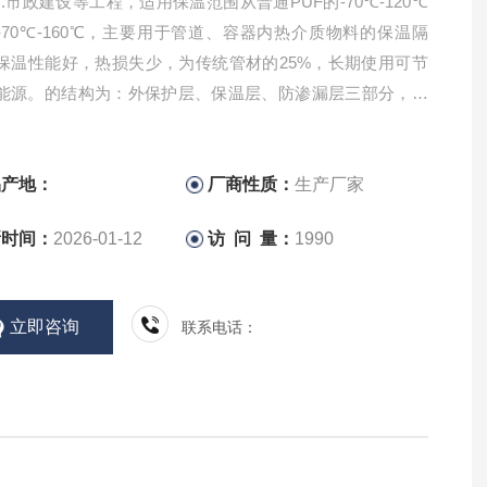
.市政建设等工程，适用保温范围从普通PUF的-70℃-120℃
-70℃-160℃，主要用于管道、容器内热介质物料的保温隔
保温性能好，热损失少，为传统管材的25%，长期使用可节
能源。的结构为：外保护层、保温层、防渗漏层三部分，外
材料为聚乙烯或玻璃钢或其它材料。
品产地：
厂商性质：
生产厂家
新时间：
2026-01-12
访 问 量：
1990
立即咨询
联系电话：