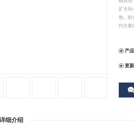
格合理*
扩大到
热。的
约大量
保护层
产
更
详细介绍