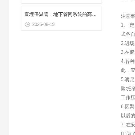
直埋保温管：地下管网系统的高效敷设解决方案
注意
2025-08-19
1.
式各
2.进
3.
在
聚
4.
此，
5.满
验:把
工作压
6.因
聚
以后
7.
在安
(1)