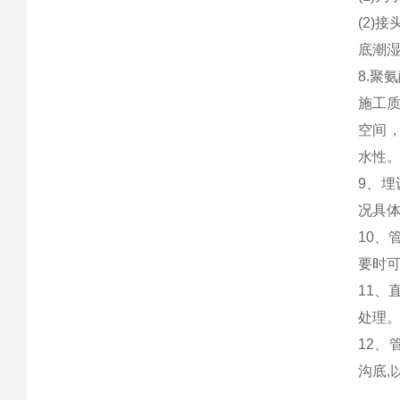
(2)
底潮
8.
聚氨
施工
空间
水性
9
、埋
况具
10
、
要时
11
、
处理
12
、
沟底,