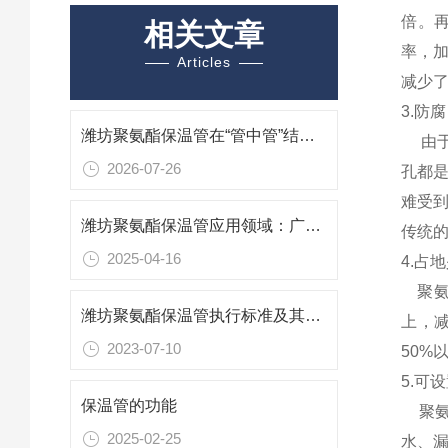
倍。再
相关文章
率，
Articles
减少了
3.防
潍坊聚氨酯保温管在“管中管”结构中的三重防护逻辑
由
2026-07-26
孔都
难受
潍坊聚氨酯保温管应用领域：广泛覆盖，节能增效
传统的
2025-04-16
4.占
聚
潍坊聚氨酯保温管执行标准及其应用
上，减
2023-07-10
50%
5.可
保温管的功能
聚
2025-02-25
水、