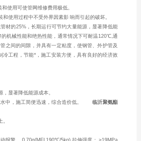
安装和使用可使管网维修费用极低。
装和使用过程中不受外界因素影 响而引起的破坏。
统管材的25%，长期运行可节约大量能源，显著降低能
好的机械性能和绝热性能，通常情况下可耐温120℃,通
护管之间的间隙，并具有一定粘度，使钢管、外护管及
制冷工程，节能*，施工安装方便，具有良好的经济效
约大量能源，显著降低能源成本。
下或水中，施工简便迅速，综合造价低。
临沂聚氨酯
下冻土。
极低。
70g(MFI 190℃/5kg) 拉伸强度： ≥19MPa