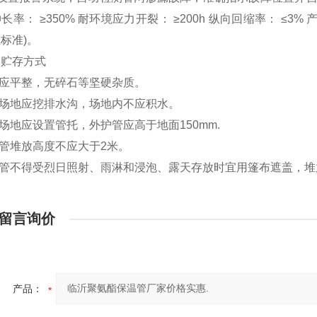
长率： ≥350% 耐环境应力开裂： ≥200h 纵向回缩率： ≤3% 
标准)。
管贮存方式
面应平整，无碎石等坚硬杂质。
置场地应挖排水沟，场地内不应积水。
放场地应设置管托，外护管应高于地面150mm.
温管堆放高度不应大于2米。
温管不得受烈日照射、雨淋和浸泡、露天存放时宜用篷布遮盖，
留言询价
产品：