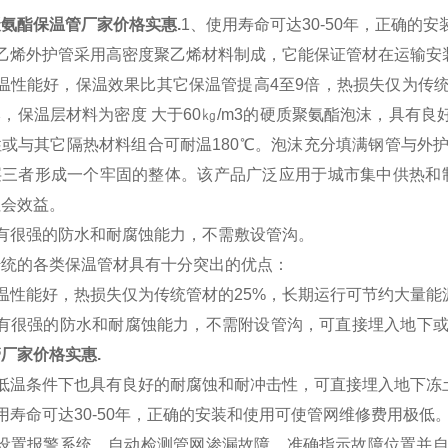
氨酯保温管厂家价格实惠.
1、使用寿命可达30-50年，正确的
聚乙烯外护管采用高密度聚乙烯材料制成，它能保证管材在运输安
温性能好，保温效果比其它保温管提高4至9倍，热损失仅为传
，保温层材料为密度 大于60㎏/m3的硬质聚氨酯泡沫，具有良
性或与其它隔热材料组合可耐温180℃。泡沫充分填满钢管与外
层三者形成一个牢固的整体。该产品广泛应用于城市集中供热和
社会效益。
具有很强的防水和耐腐蚀能力，不需敷设管沟。
传统的各类保温管材具有十分突出的优点：
保温性能好，热损失仅为传统管材的25%，长期运行可节
具有很强的防水和耐腐蚀能力，不需附设管沟，可直接埋入地
厂家价格实惠.
在低温条件下也具有良好的耐腐蚀和耐冲击性，可直接埋入地
用寿命可达30-50年，正确的安装和使用可使管网维修费用
设置报警系统，自动检测管网渗漏故障，准确指示故障位置并自动报警。 0.