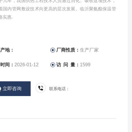
十几年，我国供热工程技术人员通过消化、吸收这项技术，
着国内管网敷设技术向更高的层次发展。临沂聚氨酯保温管
格实惠.
品产地：
厂商性质：
生产厂家
新时间：
2026-01-12
访 问 量：
1599
立即咨询
联系电话：