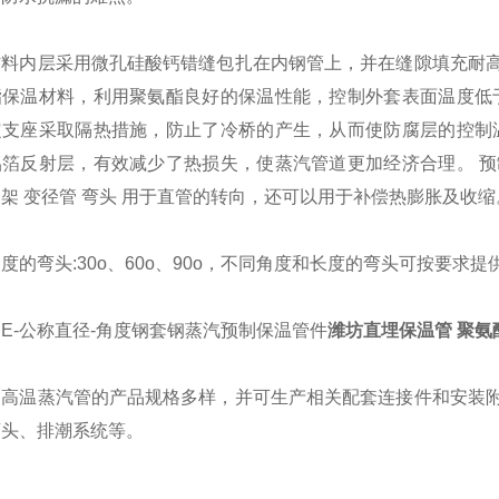
材料内层采用微孔硅酸钙错缝包扎在内钢管上，并在缝隙填充耐
酯保温材料，利用聚氨酯良好的保温性能，控制外套表面温度低于
定支座采取隔热措施，防止了冷桥的产生，从而使防腐层的控制温
箔反射层，有效减少了热损失，使蒸汽管道更加经济合理。 预制
架 变径管 弯头 用于直管的转向，还可以用于补偿热膨胀及收缩
度的弯头:30o、60o、90o，不同角度和长度的弯头可按要求提
E-公称直径-角度钢套钢蒸汽预制保温管件
潍坊直埋保温管 聚氨
司高温蒸汽管的产品规格多样，并可生产相关配套连接件和安装
弯头、排潮系统等。