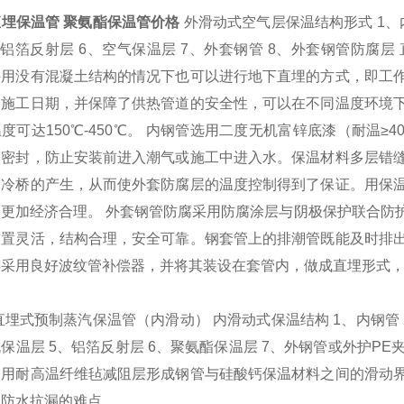
埋保温管 聚氨酯保温管价格
外滑动式空气层保温结构形式 1、
、铝箔反射层 6、空气保温层 7、外套钢管 8、外套钢管防腐
采用没有混凝土结构的情况下也可以进行地下直埋的方式，即工
了施工日期，并保障了供热管道的安全性，可以在不同温度环境
度可达150℃-450℃。 内钢管选用二度无机富锌底漆（耐温≥
带密封，防止安装前进入潮气或施工中进入水。保温材料多层错
了冷桥的产生，从而使外套防腐层的温度控制得到了保证。用保
道更加经济合理。 外套钢管防腐采用防腐涂层与阴极保护联合防
布置灵活，结构合理，安全可靠。钢套管上的排潮管既能及时排
偿采用良好波纹管补偿器，并将其装设在套管内，做成直埋形式
埋式预制蒸汽保温管（内滑动） 内滑动式保温结构 1、内钢管 
保温层 5、铝箔反射层 6、聚氨酯保温层 7、外钢管或外护PE
，用耐高温纤维毡减阻层形成钢管与硅酸钙保温材料之间的滑动
了防水抗漏的难点。