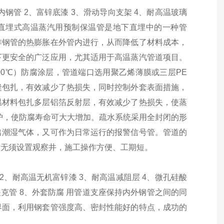
内钢管 2、富锌底漆 3、滑动导向支架 4、耐高温玻璃
层 直埋式高温蒸汽用预制保温管是地下直埋中的一种管
作钢管的热膨胀在外管内进行，从而降低了材料成本，
下更安全的广泛应用，尤其适用于高温蒸汽管道项目。
400℃）防腐涂层，管道端口选用聚乙烯薄膜或三层PE
缝包扎，有效减少了热损失，同时控制外套表面措施，
温材料包扎多层铝箔反射层，有效减少了热损失，使蒸
护，使防腐寿命可大大增加。疏水系统采用全封闭的形
出潮湿气体，又可作为日常运行的报警信号管。管道的
，无须设置观察井，施工操作方便、工期短。
2、耐高温无机富锌漆 3、耐高温减阻层 4、微孔硅酸
夹克管 8、外套防腐 用管道支座保持内外钢管之间的同
界面，利用钢套管强度高、密封性能好的特点，成功的