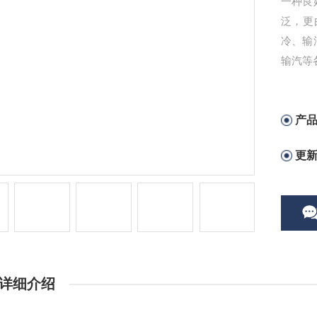
一种良
泛，更
冷、输
输汽等
产
更
详细介绍