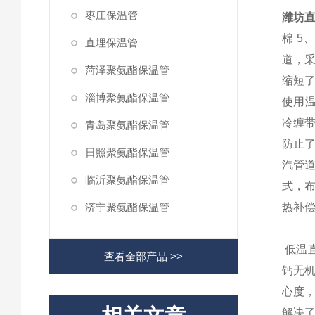
枣庄保温管
潍坊直
棉 5
直埋保温管
道，
菏泽聚氨酯保温管
缩短
淄博聚氨酯保温管
使用温
冷缠
青岛聚氨酯保温管
防止
日照聚氨酯保温管
汽管
临沂聚氨酯保温管
式，
济宁聚氨酯保温管
热补
低温直
查看全部产品 >>
钙无机
心度
解决