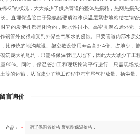
湿棉袄”的状况，大大减少了供热管道的整体热损耗，热网热损失
命长。直埋保温管由于聚氨酯硬质泡沫保温层紧密地粘结在钢管
同时它的发泡孔都是闭合的，吸水性很小。高密度聚乙烯外壳、
工作钢管外皮很难受到外界空气和水的侵蚀。只要管道内部水质处
上，比传统的地沟敷设、架空敷设使用寿命高3~4倍。占地少，
要砌筑庞大的地沟，只需将保温管埋人地下，因此大大减少了工程
土量90%。同时，保温管加工和现场挖沟平行进行，只需现场
余土等的运输，从而减少了施工过程中汽车尾气排放量、扬尘量
留言询价
产品：