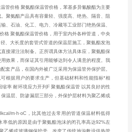
温管价格 聚氨酯保温管价格，苯基多异氰酸酯为主要
成。聚氨酯产品具有容量轻、强度高、绝热、隔音、阻
运输、石油、化工、电力、冷藏等工业部门绝热保温、
管价格 聚氨酯保温管价格，用于室内外各种管道，中央
直径、大长度的套管式管道的保温层施工，聚氨酯发泡
式直接灌注法制备。正所谓具体方法具体应，聚氨酯保
使用效果，而保证其引用能够达到令人满意的程度。我
温的配套产品，在国内外被广泛采用为保温管外保护层。
可根据用户的要求生产，但基础材料和性能指标*相
纵向回缩率 耐环境应力开列F 聚氨酯保温管 以其良好的性
，保温层、防渗漏层三部分，外保护层材料为聚乙烯或
cal/m·h·oC，比其他过去常用的管道保温材料低得
吸水率低的原因是由于聚氨酯泡沫的闭孔率高达92%左
聚乙烯或玻璃钢保护壳，改变了传统地沟敷设供热管