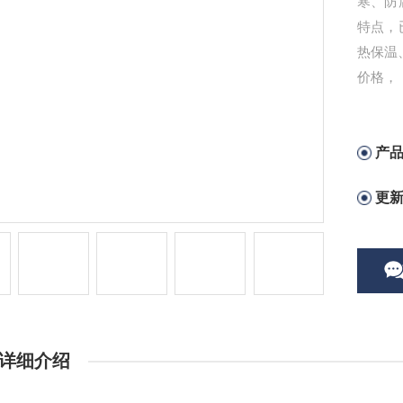
寒、防
特点，
热保温
价格，
产
更
详细介绍