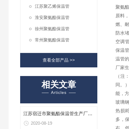
江苏聚乙烯保温管
聚氨
原料
淮安聚氨酯保温管
燃、
徐州聚氨酯保温管
防水堵
常州聚氨酯保温管
空调
保温
温管
查看全部产品 >>
厂家生
（注
相关文章
同。）
Articles
能，
玻璃
热损耗
江苏宿迁市聚氨酯保温管生产厂家 专业防腐保温
多，保
2020-08-19
右。