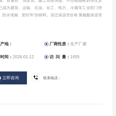
腐、容量轻、强度高、施工简便快捷、不怕植物根刺等优异
已成为建筑、运输、石油、化工、电力、冷藏等工业部门绝
、防水堵漏、密封等*的材料。宿迁保温管价格 聚氨酯保温管
品产地：
厂商性质：
生产厂家
新时间：
2026-01-12
访 问 量：
1455
立即咨询
联系电话：