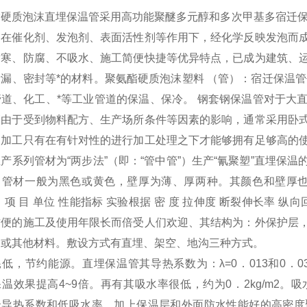
酯硬质泡沫直埋保温管采用高功能聚醚多元醇和多次甲基多宿迁保
，在催化剂、发泡剂、表面活性剂等作用下，经化学反映发泡而
耐寒、防腐、不吸水、施工简便快捷等优异特点，已成为建筑、
漏、密封等*的材料。聚氨酯硬质泡沫塑料 （管）：宿迁保温
管道、化工、*等工业管道的保温、保冷。 钢套钢保温管对于大
管由于受到物料配方、生产场所条件等因素的影响，通常采用卧
的加工只有在有针对性的进行加工处理之下才能够拥有足够高的
产系列管材为“两步法”（即：“管中管”）生产“氰聚塑”直埋保
：管材一般为黑色或黄色，壁厚为薄、厚两种。其颜色和壁厚也
 项 目 单位 性能指标 实验根据 密 度 拉伸度 断裂伸长率 
方便的施工及使用年限长而倍受人们欢迎、其结构为：外保护层
钢或其他材料。敷设方式有直埋、架空、地沟三种方式。
低，节约能源。直埋保温管其导热系数为：λ=0．013和0．03k
温效果提高4~9倍。再有其吸水率很低，约为0．2kg/m2。
低导热系数和低吸水率，加上保温层和外面防水性能好的高密度