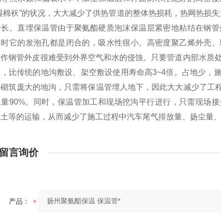
湿棉袄”的状况，大大减少了供热管道的整体热损耗，热网热损失
命长。直埋保温管由于聚氨酯硬质泡沫保温层紧密地粘结在钢管
同时它的发泡孔都是闭合的，吸水性很小。高密度聚乙烯外壳、
工作钢管外皮很难受到外界空气和水的侵蚀。只要管道内部水质处
上，比传统的地沟敷设、架空敷设使用寿命高3~4倍。占地少，
要砌筑庞大的地沟，只需将保温管埋人地下，因此大大减少了工程
土量90%。同时，保温管加工和现场挖沟平行进行，只需现场
余土等的运输，从而减少了施工过程中汽车尾气排放量、扬尘量
留言询价
产品：