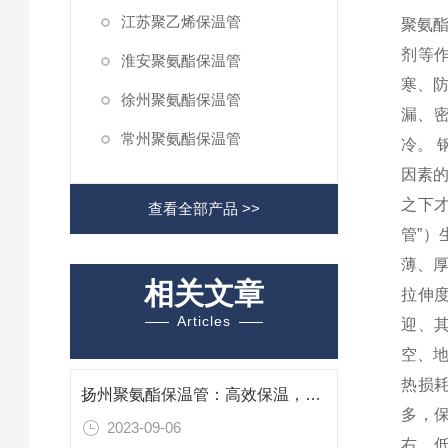
江苏聚乙烯保温管
聚氨
剂等
淮安聚氨酯保温管
寒、
徐州聚氨酯保温管
漏、
常州聚氨酯保温管
冷。
因素
之下
查看全部产品 >>
管”）
薄、厚
相关文章
拉伸度
Articles
迎、
空、地
热损耗
扬州聚氨酯保温管：高效保温，安全环保的绿色管道
多，保
2023-09-06
右。