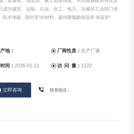
腐、容量轻、强度高、施工简便快捷、不怕植物根刺等优异
已成为建筑、运输、石油、化工、电力、冷藏等工业部门绝
、防水堵漏、密封等*的材料。扬州聚氨酯保温管 保温管*
品产地：
厂商性质：
生产厂家
新时间：
2026-01-11
访 问 量：
1222
立即咨询
联系电话：