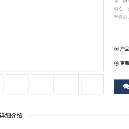
寒、防
特点，
热保温
产
更
详细介绍