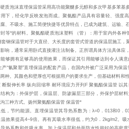
酯硬质泡沫直埋保温管采用高功能聚醚多元醇和多次甲基多苯基
作用下，经化学反映发泡而成。聚氨酯产品具有容量轻、强度高
防腐、不吸水、施工简便快捷等优异特点，已成为建筑、运输、
密封等*的材料。聚氨酯硬质泡沫塑料 （管）：用于室内外各种
 钢套钢保温管对于大直径、大长度的套管式管道的保温层施工，
的影响，通常采用卧式直接灌注法制备。正所谓具体方法具体应
才能够拥有足够高的使用效果，而保证其引用能够达到令人满意的
生产“氰聚塑”直埋保温的配套产品，在国内外被广泛采用为保
两种。其颜色和壁厚也可根据用户的要求生产，但基础材料和性能指标
 断裂伸长率 纵向回缩率 耐环境应力开列F 聚氨酯保温管 
其结构为：外保护层，保温层、防渗漏层三部分，外保护层材料
沟三种方式。扬州聚氨酯保温管 保温管*
低，节约能源。直埋保温管其导热系数为：λ=0．013和0．03k
温效果提高4~9倍。再有其吸水率很低，约为0．2kg/m2。
低导热系数和低吸水率，加上保温层和外面防水性能好的高密度