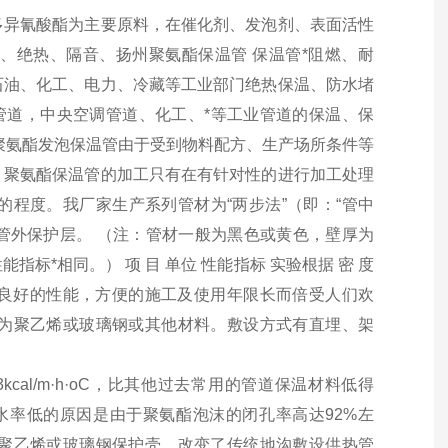
多异氰酸酯为主要原料，在催化剂、发泡剂、表面活性
、绝热、隔音、扬州聚氨酯保温管 保温管*阻燃、耐
石油、化工、电力、冷藏等工业部门绝热保温、防水堵
管道，中央空调管道、化工、*等工业管道的保温、保
聚氨酯发泡保温管由于受到物料配方、生产场所条件等
，聚氨酯保温管的加工只有在有针对性的进行加工处理
程度。我厂家生产系列管材为“两步法”（即：“管中
温管外保护层。 （注：管材一般为黑色或黄色，壁厚为
*相同。） 项 目 单位 性能指标 实验根据 密 度
以其良好的性能，方便的施工及使用年限长而倍受人们欢
为聚乙烯或玻璃钢或其他材料。敷设方式有直埋、架
cal/m·h·oC，比其他过去常用的管道保温材料低得
吸水率低的原因是由于聚氨酯泡沫的闭孔率高达92%左
聚乙烯或玻璃钢保护壳，改变了传统地沟敷设供热管