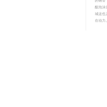
的钢管
酯泡沫
城这也
在动力
产
更
详细介绍