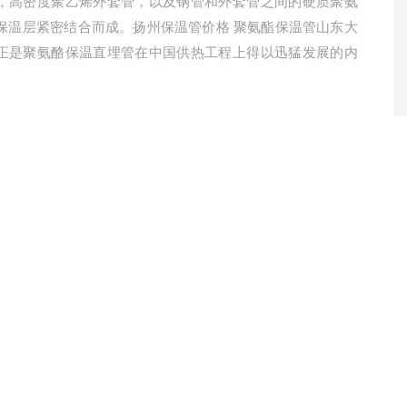
，高密度聚乙烯外套管，以及钢管和外套管之间的硬质聚氨
保温层紧密结合而成。扬州保温管价格 聚氨酯保温管山东大
正是聚氨酪保温直埋管在中国供热工程上得以迅猛发展的内
。
品产地：
厂商性质：
生产厂家
新时间：
2026-01-11
访 问 量：
1155
立即咨询
联系电话：