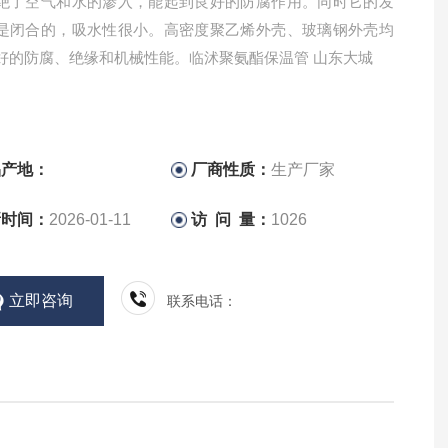
绝了空气和水的渗入，能起到良好的防腐作用。同时它的发
是闭合的，吸水性很小。高密度聚乙烯外壳、玻璃钢外壳均
好的防腐、绝缘和机械性能。临沭聚氨酯保温管 山东大城
品产地：
厂商性质：
生产厂家
新时间：
2026-01-11
访 问 量：
1026
立即咨询
联系电话：