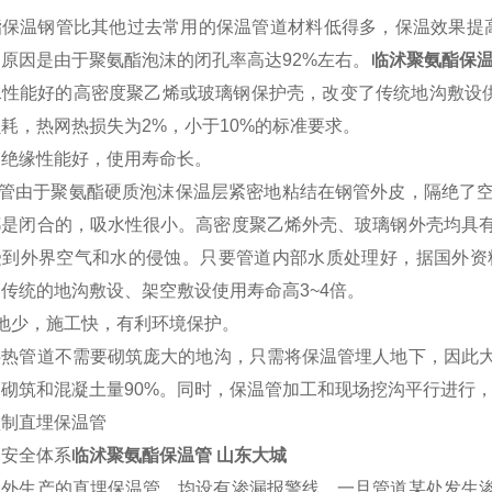
保温钢管比其他过去常用的保温管道材料低得多，保温效果提高4~
原因是由于聚氨酯泡沫的闭孔率高达92%左右。
临沭聚氨酯保温
水性能好的高密度聚乙烯或玻璃钢保护壳，改变了传统地沟敷设供
耗，热网热损失为2%，小于10%的标准要求。
，绝缘性能好，使用寿命长。
管由于聚氨酯硬质泡沫保温层紧密地粘结在钢管外皮，隔绝了空
都是闭合的，吸水性很小。高密度聚乙烯外壳、玻璃钢外壳均具
受到外界空气和水的侵蚀。只要管道内部水质处理好，据国外资
传统的地沟敷设、架空敷设使用寿命高3~4倍。
地少，施工快，有利环境保护。
供热管道不需要砌筑庞大的地沟，只需将保温管埋人地下，因此大
砌筑和混凝土量90%。同时，保温管加工和现场挖沟平行进行，
预制直埋保温管
管安全体系
临沭聚氨酯保温管 山东大城
国外生产的直埋保温管，均设有渗漏报警线，一旦管道某处发生