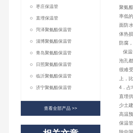
枣庄保温管
聚氨酯
率低的
直埋保温管
面防
菏泽聚氨酯保温管
体热损
淄博聚氨酯保温管
防腐
保温
青岛聚氨酯保温管
泡孔
日照聚氨酯保温管
很难
临沂聚氨酯保温管
上，比
济宁聚氨酯保温管
4．占
直埋
少土建
查看全部产品 >>
高温
保温
除中