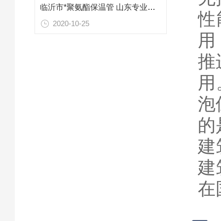
临沂市*聚氨酯保温管 山东专业防腐保温材料
性
2020-10-25
用
推
用
泡
的
建
建
在