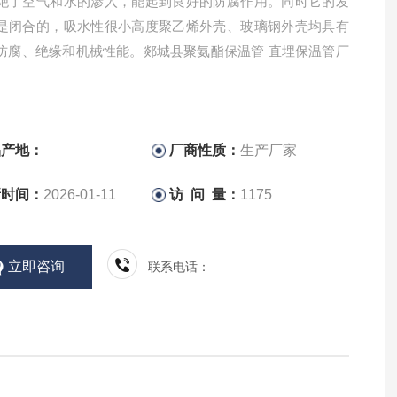
绝了空气和水的渗入，能起到良好的防腐作用。同时它的发
是闭合的，吸水性很小高度聚乙烯外壳、玻璃钢外壳均具有
防腐、绝缘和机械性能。郯城县聚氨酯保温管 直埋保温管厂
品产地：
厂商性质：
生产厂家
新时间：
2026-01-11
访 问 量：
1175
立即咨询
联系电话：