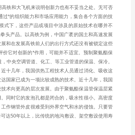
用高铁和大飞机来说明创新力也有不妥当之处。无可否
通过*的组织能力和市场应用能力，集合各个方面的技
模式下，这些产品或项目中涉及的原始技术在哪并不
发成拳头产品。以高铁为例，中国广袤的国土和高速发展
发展和在发展高铁前人们的出行方式还没有被锁定这些
评价它对创新的*作用，可能并不适宜。预制聚氨酯保
道，中央空调管道、化工、等工业管道的保温、保冷。
。近十几年，我国供热工程技术人员通过消化、吸收这
发达国家已成为一项比较成熟的技术。近十几年，我国
设技术向更高的层次发展。由于聚氨酯保温管保温层紧
用。
同时它的发泡孔都是闭合的，吸水性很小。高密度
，工作钢管外皮很难受到外界空气和水的侵蚀。只要管
可达50年以上，比传统的地沟敷设、架空敷设使用寿