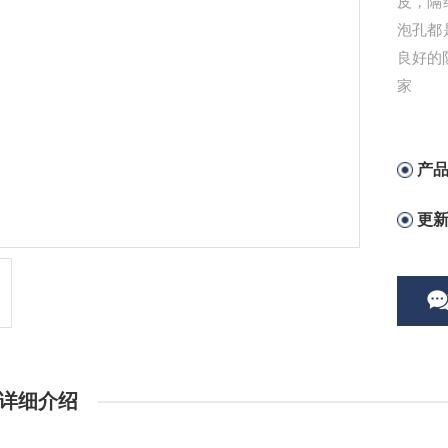
皮，隔
泡孔都
良好的
家
产
更
详细介绍