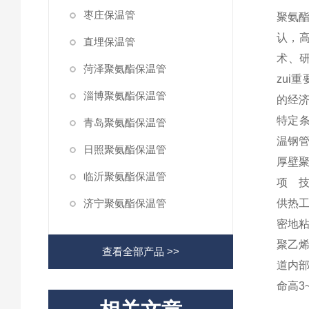
枣庄保温管
聚氨
认，
直埋保温管
术、
菏泽聚氨酯保温管
zui
淄博聚氨酯保温管
的经
特定
青岛聚氨酯保温管
温钢
日照聚氨酯保温管
厚壁
临沂聚氨酯保温管
项 
济宁聚氨酯保温管
供热
密地
聚乙
查看全部产品 >>
道内
命高3