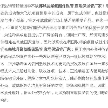
酯保温钢管销量淡季不淡
郯城县聚氨酯保温管 直埋保温管厂家
！
高铁的成功和大飞机项目预期中的成功，属于集成创新，也就是
研发与生产创新，将之变成此前市场上缺乏的重要产品。在这一
重要，zui重要的是我们能合法合理地拿来并结合自己的优势开
济，为这种集成创新提供了广阔的舞台，但国土广袤、经济高速
条件很难在其他国家复制，因此以高铁在我国取得的瞩目成就来
管管壳
郯城县聚氨酯保温管 直埋保温管厂家
：用于室内外各种管
聚氨酯保温钢管在国外一些发达国家已成为一项比较成熟的技术
技术，正推动着国内管网敷设技术向更高的层次发展在国外一些
工程技术人员通过消化、吸收这项 技术，正推动着国内管网敷
粘结在钢管外皮，隔绝了空气和水的渗入，能起到良好的防腐作
烯外壳、玻璃钢外壳均具有良好的防腐、绝缘和机械性能。因此
部水质处理好，据国外资料介绍，高温预制直埋保温管的使用寿命
~4倍。