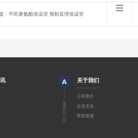
篇：
平邑聚氨酯保温管 预制直埋保温管
资讯
关于我们
A
闻
公司简介
ABOUT US
章
企业文化
荣营资质