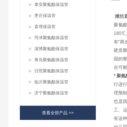
泰安聚氨酯保温管
枣庄保温管
潍坊直
聚氨
直埋保温管
180
菏泽聚氨酯保温管
有“两
淄博聚氨酯保温管
硬质
固的整
青岛聚氨酯保温管
合可耐
日照聚氨酯保温管
* 聚
临沂聚氨酯保温管
行进行
济宁聚氨酯保温管
埋预
也是
工、
查看全部产品 >>
有这
分三