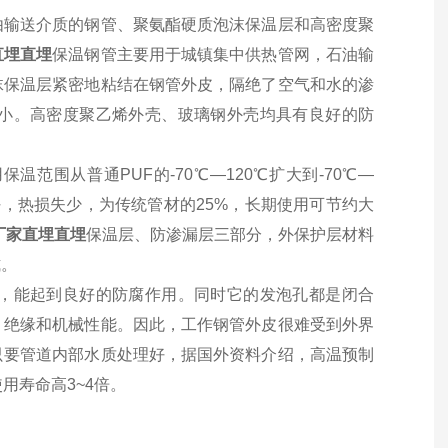
由输送介质的钢管、聚氨酯硬质泡沫保温层和高密度聚
直埋
直埋
保温钢管主要用于城镇集中供热管网，石油输
沫保温层紧密地粘结在钢管外皮，隔绝了空气和水的渗
小。高密度聚乙烯外壳、玻璃钢外壳均具有良好的防
围从普通PUF的-70℃—120℃扩大到-70℃—
好，热损失少，为传统管材的25%，长期使用可节约大
厂家直埋
直埋
保温层、防渗漏层三部分，外保护层材料
式。
，能起到良好的防腐作用。同时它的发泡孔都是闭合
、绝缘和机械性能。因此，工作钢管外皮很难受到外界
只要管道内部水质处理好，据国外资料介绍，高温预制
用寿命高3~4倍。