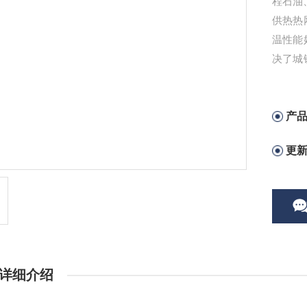
程石油
供热热
温性能
决了城
温、滑
产
更
详细介绍