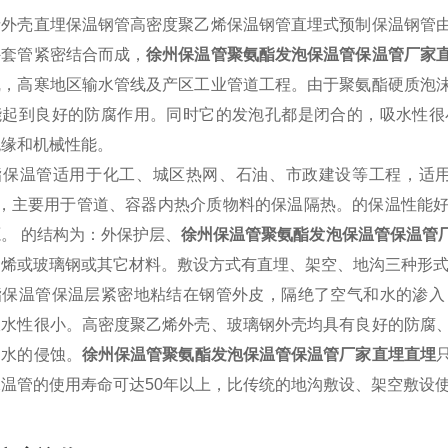
烯外壳直埋保温钢管高密度聚乙烯保温钢管直埋式预制保温钢管
外套管紧密结合而成，
徐州保温管聚氨酯发泡保温管保温管厂家
线，高寒地区输水管线及产区工业管道工程。由于聚氨酯硬质泡
能起到良好的防腐作用。同时它的发泡孔都是闭合的，吸水性很
绝缘和机械性能。
保温管适用于化工、城区热网、石油、市政建设等工程，适用保温范
℃，主要用于管道、容器内热介质物料的保温隔热。的保温性能
。 的结构为：外保护层、
徐州保温管聚氨酯发泡保温管保温管
乙烯或玻璃钢或其它材料。敷设方式有直埋、架空、地沟三种形
酯保温管保温层紧密地粘结在钢管外皮，隔绝了空气和水的渗入
吸水性很小。高密度聚乙烯外壳、玻璃钢外壳均具有良好的防腐
和水的侵蚀。
徐州保温管聚氨酯发泡保温管保温管厂家直埋
直埋
温管的使用寿命可达50年以上，比传统的地沟敷设、架空敷设使