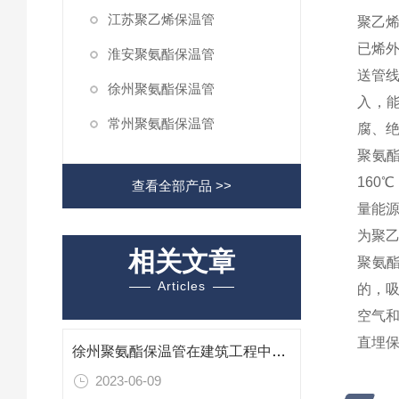
江苏聚乙烯保温管
聚乙
已烯
淮安聚氨酯保温管
送管
徐州聚氨酯保温管
入，
常州聚氨酯保温管
腐、
聚氨酯
160
查看全部产品 >>
量能源
为聚
相关文章
聚氨
Articles
的，
空气
直埋保
徐州聚氨酯保温管在建筑工程中的应用及优势
2023-06-09