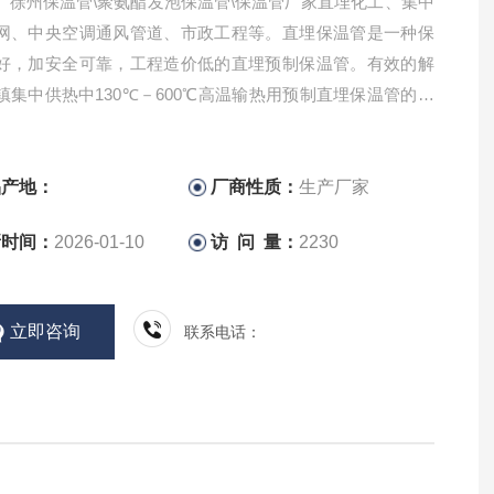
、徐州保温管\聚氨酯发泡保温管\保温管厂家直埋化工、集中
网、中央空调通风管道、市政工程等。直埋保温管是一种保
好，加安全可靠，工程造价低的直埋预制保温管。有效的解
镇集中供热中130℃－600℃高温输热用预制直埋保温管的保
动润滑和裸露管端的防水问题。
品产地：
厂商性质：
生产厂家
新时间：
2026-01-10
访 问 量：
2230
立即咨询
联系电话：