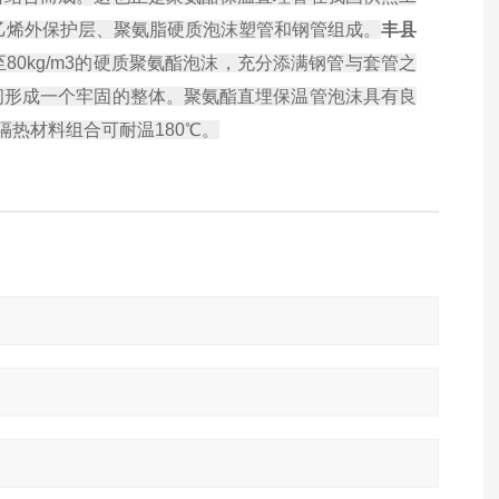
聚乙烯外保护层、聚氨脂硬质泡沫塑管和钢管组成。
丰县
3至80kg/m3的硬质聚氨酯泡沫，充分添满钢管与套管之
间形成一个牢固的整体。聚氨酯直埋保温管泡沫具有良
隔热材料组合可耐温180℃。