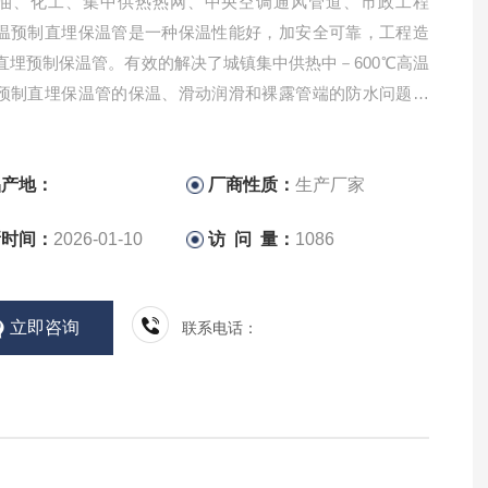
油、化工、集中供热热网、中央空调通风管道、市政工程
温预制直埋保温管是一种保温性能好，加安全可靠，工程造
直埋预制保温管。有效的解决了城镇集中供热中－600℃高温
预制直埋保温管的保温、滑动润滑和裸露管端的防水问题。
乙烯保温管|【山东大城聚氨酯保温管】
品产地：
厂商性质：
生产厂家
新时间：
2026-01-10
访 问 量：
1086
立即咨询
联系电话：