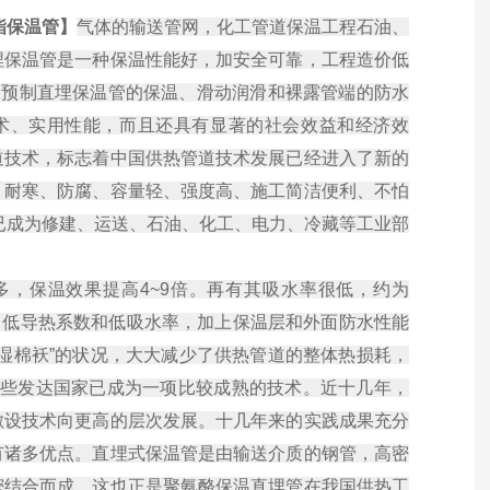
酯保温管】
气体的输送管网，化工管道保温工程石油、
埋保温管是一种保温性能好，加安全可靠，工程造价低
用预制直埋保温管的保温、滑动润滑和裸露管端的防水
术、实用性能，而且还具有显著的社会效益和经济效
道技术，标志着中国供热管道技术发展已经进入了新的
、耐寒、防腐、容量轻、强度高、施工简洁便利、不怕
已成为修建、运送、石油、化工、电力、冷藏等工业部
保温效果提高4~9倍。再有其吸水率很低，约为
右。低导热系数和低吸水率，加上保温层和外面防水性能
湿棉袄”的状况，大大减少了供热管道的整体热损耗，
一些发达国家已成为一项比较成熟的技术。近十几年，
敷设技术向更高的层次发展。十几年来的实践成果充分
有诸多优点。直埋式保温管是由输送介质的钢管，高密
密结合而成。这也正是聚氨酪保温直埋管在我国供热工