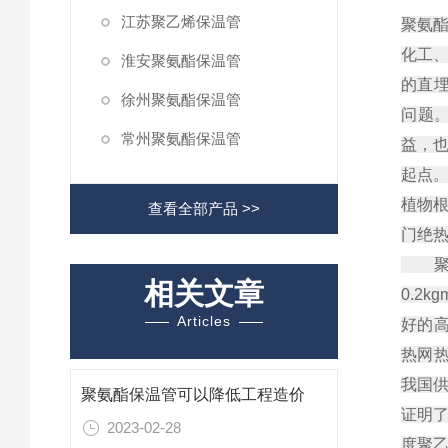
江苏聚乙烯保温管
聚氨
化工
淮安聚氨酯保温管
的直
徐州聚氨酯保温管
问题
常州聚氨酯保温管
益，
起点
植物
查看全部产品 >>
门绝
聚氨
相关文章
0.2
Articles
好的
热网
我国
聚氨酯保温管可以降低工程造价
证明
2023-02-28
度聚