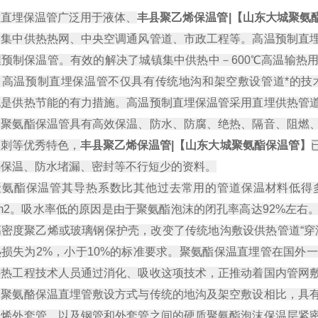
酯直埋保温管广泛用于液体、
丰县聚乙烯
保温管|【山东大城聚氨
、集中供热热网、中央空调通风管道、市政工程等。高温预制直
埋预制保温管。有效的解决了城镇集中供热中－600℃高温输热
。高温预制直埋保温管不仅具有传统地沟和架空敷设管道*的技
也是供热节能的有力措施。高温预制直埋保温管采用直埋供热管
。聚氨酯保温管具有高效保温、防水、防腐、绝热、隔音、阻燃
根刺等优秀特色，
丰县聚乙烯
保温管|【山东大城聚氨酯保温管】
热保温、防水堵漏、密封等不行短少的资料。
酯保温管其导热系数比其他过去常用的管道保温材料低得多，
kgm2。吸水率低的原因是由于聚氨酯泡沫的闭孔率高达92%左
高密度聚乙烯或玻璃钢保护壳，改变了传统地沟敷设供热管道“穿
热损失为2%，小于10%的标准要求。聚氨酯保温直埋管在国外
供热工程技术人员通过消化、吸收这项技术，正推动着国内管网
了聚氨酪保温直埋管敷设方式与传统的地沟及架空敷设相比，具
乙烯外套管，以及钢管和外套管之间的硬质聚氨酯泡沫保温层紧