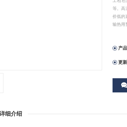
工程石
等。高
价低的
输热用
丰县聚
产
更
详细介绍