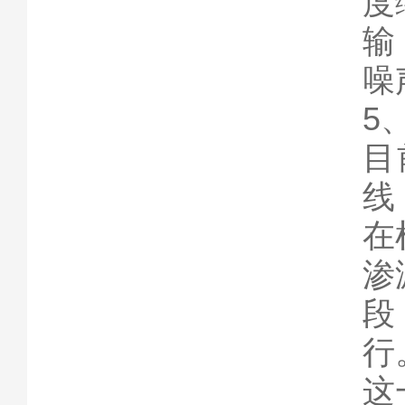
度
输
噪
5
目
线
在
渗
段
行
这