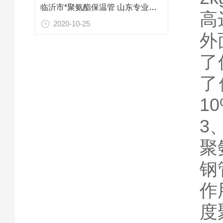
临沂市*聚氨酯保温管 山东专业防腐保温材料
高
2020-10-25
外
了
了
1
3
聚
钢
作
度