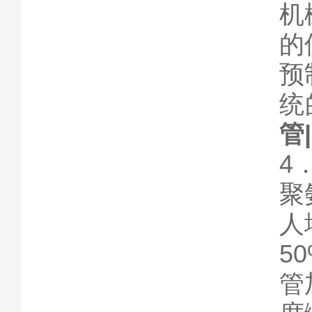
机
的
预
统
管
4
聚
人
5
管