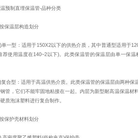
预制直埋保温管-品种分类
按保温层构造划分
单一型：适用于150X2以下的供热介质，其中普通型适用于120
推荐使用温度在140~2以下)。此类保温管的保温层由单一
)复合型：适用于高温供热介质。此类保温管的保温层由两种保
作钢管，它们不能牢固地粘接在一起。内层为新型耐高温保温材
酯硬质泡沫塑料进行复合制作。
按保护壳材料划分
 高密度聚乙烯塑料(俗称夹克)保护壳。