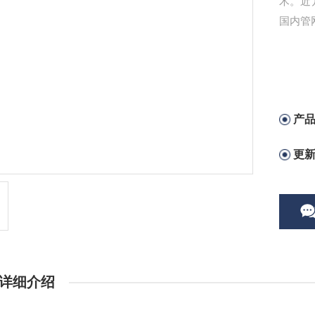
术。近
国内管
产
更
详细介绍