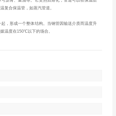
标号沥青、重油等。它受热后熔化，管道可以在保温层
高温复合保温管，如蒸汽管道。
一起，形成一个整体结构。当钢管因输送介质而温度升
媒温度在150℃以下的场合。