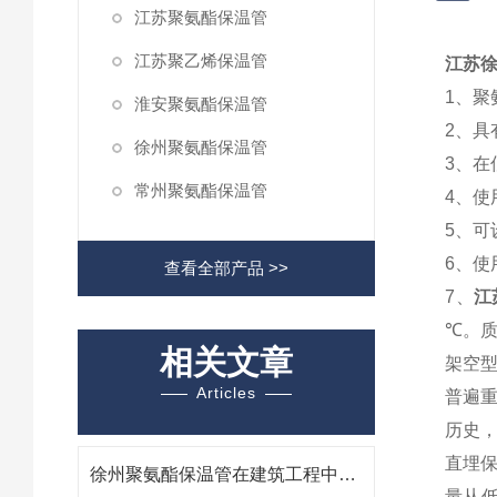
江苏聚氨酯保温管
江苏聚乙烯保温管
江苏
1
、聚
淮安聚氨酯保温管
2
、具
徐州聚氨酯保温管
3
、在
常州聚氨酯保温管
4
、使
5
、可
6
、使
查看全部产品 >>
7、
江
℃。
相关文章
架空
Articles
普遍
历史
直埋
徐州聚氨酯保温管在建筑工程中的应用及优势
量从