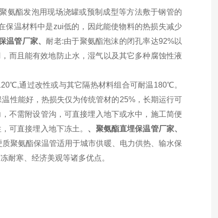
-聚氨酯发泡用现场浇罐或预制成型等方法敷于钢管的
在保温材料中是zui低的，因此能使物料的热损失减少
保温管厂家、
耐老:由于聚氨酯泡沫的闭孔率达92%以
作用，而且能有效地防止水，湿气以及其它多种腐蚀性液
0℃,通过改性或与其它隔热材料组合可耐温180℃。
保温性能好，热损失仅为传统管材的25%，长期运行可
力，不需附设管沟，可直接埋入地下或水中，施工简便
性，可直接埋入地下冻土
。
、聚氨酯直埋保温管厂家、
低硬质聚氨酯保温管适用于城市供暖、电力供热、输水保
防冻耐寒、经济美观等诸多优点。