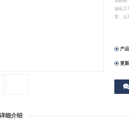
管材料
油化工
管。山
产
更
详细介绍