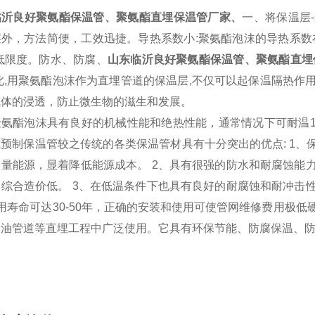
临沂良好聚氨酯保温管、聚氨酯直埋保温管厂家、
一、将保温层
外，方法简便，工效迅捷。导热系数小:聚氨酯泡沫的导热系数
i低限度。防水、防腐、
山东临沂良好聚氨酯保温管、聚氨酯直埋
此,用聚氨酯泡沫作为直埋管道的保温层,不仅可以起保温隔热
气体的浸透，防止微生物的滋生和发展。
氨酯泡沫具有良好的机械性能和绝热性能，通常情况下可耐温12
预制保温管较之传统的各类保温管材具有十分突出的优点: 1、
大量能源，显着降低能源成本。 2、具有很强的防水和耐腐蚀能
，综合造价低。 3、在低温条件下也具有良好的耐腐蚀和耐冲击
用寿命可达30-50年，正确的安装和使用可使管网维修费用极
输油管道等直埋工程中广泛使用。它具有环保节能、防腐保温、