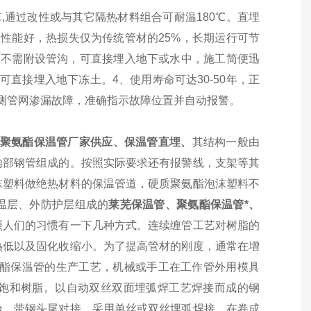
,通过改性或与其它隔热材料组合可耐温180℃。直埋
性能好，热损失仅为传统管材的25%，长期运行可节
，不需附设管沟，可直接埋入地下或水中，施工简便迅
直接埋入地下冻土。4、使用寿命可达30-50年，正
测管网渗漏故障，准确指示故障位置并自动报警。
、聚氨酯保温管厂家供应、保温管直埋、
其结构一般由
内部钢管组成的。按照实际要求还有报警线，支架等其
沫塑料做绝热材料的保温管道，硬质聚氨酯泡沫塑料不
温层、外防护层组成的
莱芜保温管、聚氨酯保温管*、
照人们的习惯有一下几种方式。连续缠管工艺对树脂的
热低以及固化收缩小。为了提高管材的刚度，通常在增
聚氨酯保温管的生产工艺，机械或手工在工作管外用模具
饱和树脂。以自动双丝双面埋弧焊工艺焊接而成的钢
验。带钢头尾对接，采用单丝或双丝埋弧焊接，在卷成