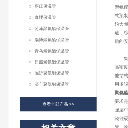
枣庄保温管
聚氨酯
式预
直埋保温管
约大
菏泽聚氨酯保温管
速，综
淄博聚氨酯保温管
确的
青岛聚氨酯保温管
集中
日照聚氨酯保温管
高密
临沂聚氨酯保温管
他结
济宁聚氨酯保温管
用多
聚氨
要求
查看全部产品 >>
强层中
浇注
管。