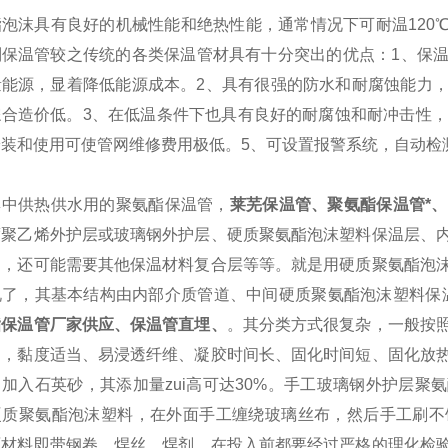
泡沫具有良好的机械性能和绝热性能，通常情况下可耐温120℃
制保温管较之传统的各类保温管材具有十分突出的优点：1、保温
量能源，显着降低能源成本。2、具有很强的防水和耐腐蚀能力
合造价低。3、在低温条件下也具有良好的耐腐蚀和耐冲击性，可
安装和使用可使管网维修费用极低。5、可设置报警系统，自动检
供热供水用的聚氨酯保温管，
莱芜保温管、聚氨酯保温管*
度聚乙烯外护层或玻璃钢外护层、硬质聚氨酯泡沫塑料保温层、
构，还可能需要其他保温材料复合层等等。就是用硬质聚氨酯泡
说了，其基本结构由内部介质管道、中间硬质聚氨酯泡沫塑料保
酯保温管厂家供应、保温管直埋、
。其分类方式很复杂，一般按
是，黏度适当、易浸透纤维、凝胶时间长、固化时间短、固化放
加入石英砂，其添加量zui高可达30%。手工玻璃钢外护层
硬质聚氨酯泡沫塑料，在外面手工缠绕玻璃丝布，然后手工刷不
原材料即带钢卷，焊丝，焊剂。在投入前都要经过严格的理化检