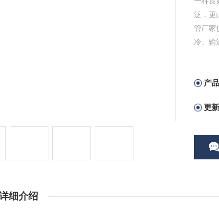
一种良
泛，更
管厂家
冷、输
产
更
详细介绍