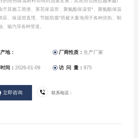
好的绝热保温材料而得到迅速发展，其应用范围也越来越广
由于其施工简便、莱芜保温管、聚氨酯保温管*、聚氨酯保温
供应、保温管直埋、节能防腐*而被大量地用于各种供热、制
油、输汽等各种管道。
品产地：
厂商性质：
生产厂家
新时间：
2026-01-09
访 问 量：
975
立即咨询
联系电话：