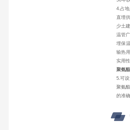
4.占
直埋
少土建
温管
埋保温
输热
实用
聚氨酯
5.可
聚氨
的准