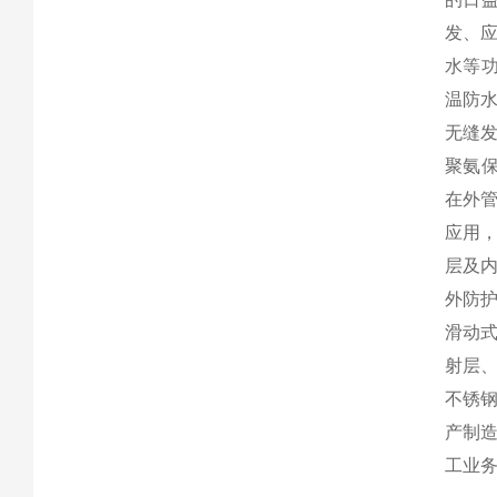
发、
水等功
温防
无缝
聚氨
在外
应用，
层及内
外防
滑动
射层
不锈
产制
工业