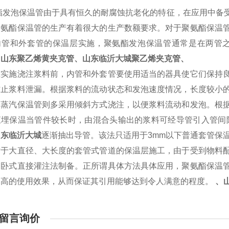
酯发泡保温管由于具有恒久的耐腐蚀抗老化的特征，在应用中备
聚氨酯保温管的生产有着很大的生产数额要求。对于聚氨酯保温
内管和外套管的保温层实施，聚氨酯发泡保温管通常是在两管
、山东聚乙烯黄夹克管、山东临沂大城聚乙烯夹克管、
施浇注浆料前，内管和外套管要使用适当的器具使它们保持良
防止浆料泄漏。根据浆料的流动状态和发泡速度情况，长度较小
钢蒸汽保温管则多采用倾斜方式浇注，以便浆料流动和发泡。根
直埋保温当管件较长时，由混合头输出的浆料可经导管引入管间
山东临沂大城
逐渐抽出导管。该法只适用于
3mm
以下普通套管保
大直径、大长度的套管式管道的保温层施工，由于受到物料配
用卧式直接灌注法制备。正所谓具体方法具体应用，聚氨酯保温
够高的使用效果，从而保证其引用能够达到令人满意的程度。
、
留言询价