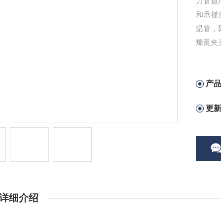
力管道
和承揽
温管，
烯黄夹
产
更
详细介绍